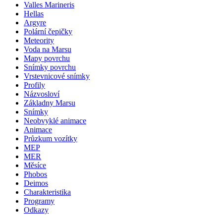
Valles Marineris
Hellas
Argyre
Polární čepičky
Meteority
Voda na Marsu
Mapy povrchu
Snímky povrchu
Vrstevnicové snímky
Profily
Názvosloví
Základny Marsu
Snímky
Neobvyklé animace
Animace
Průzkum vozítky
MEP
MER
Měsíce
Phobos
Deimos
Charakteristika
Programy
Odkazy