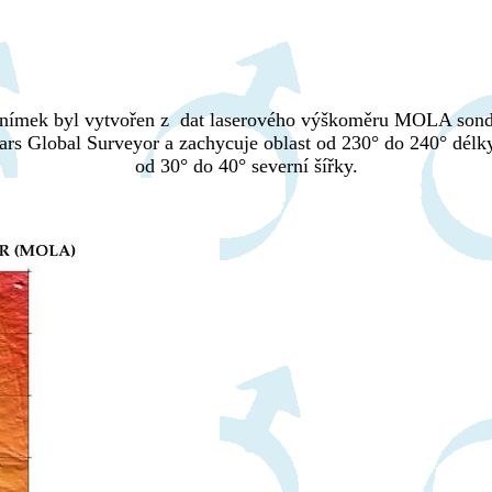
nímek byl vytvořen z dat laserového výškoměru MOLA son
rs Global Surveyor a zachycuje oblast od 230° do 240° délk
od 30° do 40° severní šířky.