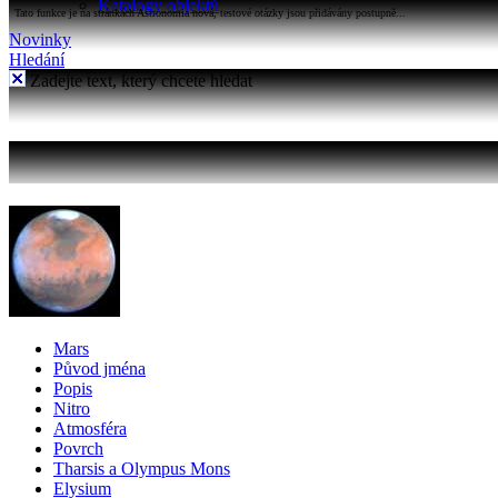
Katalogy objektů
Tato funkce je na stránkách Astronomia nová, testové otázky jsou přidávány postupně...
Novinky
Hledání
Zadejte text, který chcete hledat
Mars
Původ jména
Popis
Nitro
Atmosféra
Povrch
Tharsis a Olympus Mons
Elysium