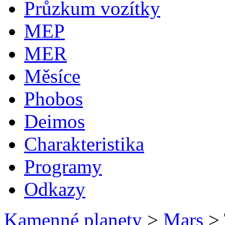
Průzkum vozítky
MEP
MER
Měsíce
Phobos
Deimos
Charakteristika
Programy
Odkazy
Kamenné planety
>
Mars
>