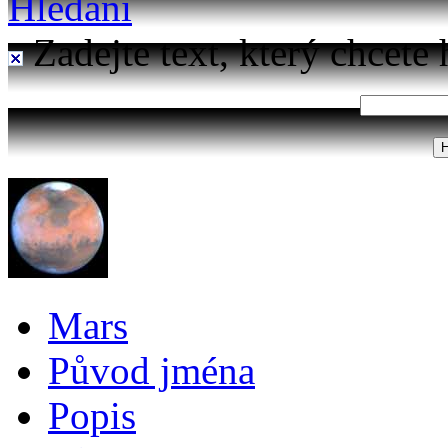
Hledání
Zadejte text, který chcete 
Mars
Původ jména
Popis