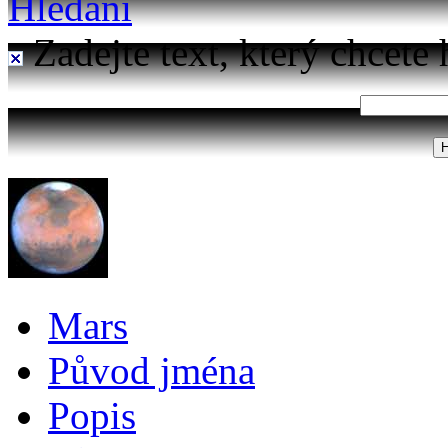
Hledání
Zadejte text, který chcete 
Mars
Původ jména
Popis