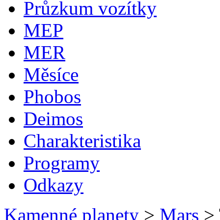
Průzkum vozítky
MEP
MER
Měsíce
Phobos
Deimos
Charakteristika
Programy
Odkazy
Kamenné planety
>
Mars
>