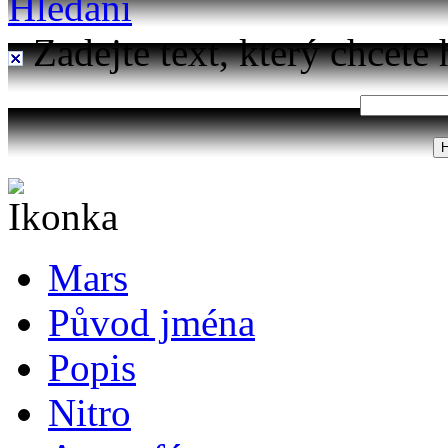
Hledání
Zadejte text, který chcete 
Mars
Původ jména
Popis
Nitro