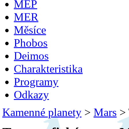
MEP
MER
Měsíce
Phobos
Deimos
Charakteristika
Programy
Odkazy
Kamenné planety
>
Mars
>