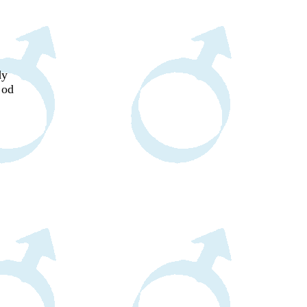
dy
 od