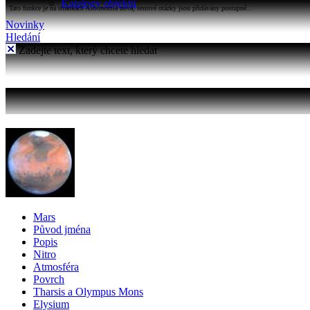
Katalogy objektů
Tato funkce je na stránkách Astronomia nová, testové otázky jsou přidávány postupně...
Novinky
Hledání
Zadejte text, který chcete hledat
Mars
Původ jména
Popis
Nitro
Atmosféra
Povrch
Tharsis a Olympus Mons
Elysium