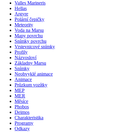
Valles Marineris
Hellas
Argyre
Polární čepičky
Meteority
Voda na Marsu
Mapy povrchu
Snímky povrchu
Vrstevnicové snímky
Profily
Názvosloví
Základny Marsu
Snímky
Neobvyklé animace
Animace
Průzkum vozítky
MEP
MER
Měsíce
Phobos
Deimos
Charakteristika
Programy
Odkazy