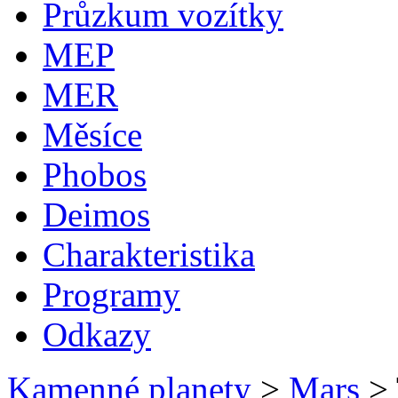
Průzkum vozítky
MEP
MER
Měsíce
Phobos
Deimos
Charakteristika
Programy
Odkazy
Kamenné planety
>
Mars
>