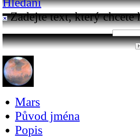
Hledání
Zadejte text, který chcete 
Mars
Původ jména
Popis