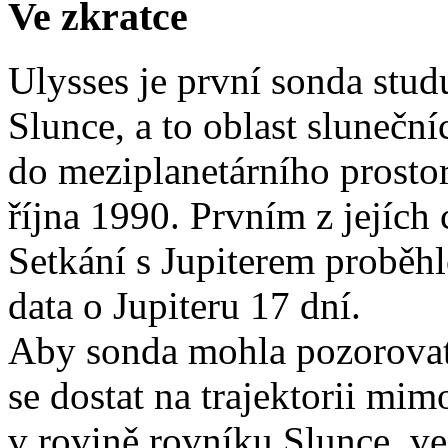
Ve zkratce
Ulysses je první sonda stud
Slunce, a to oblast slunečn
do meziplanetárního prosto
října 1990. Prvním z jejích 
Setkání s Jupiterem proběhl
data o Jupiteru 17 dní.
Aby sonda mohla pozorovat 
se dostat na trajektorii mim
v rovině rovníku Slunce, ve 