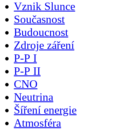
Vznik Slunce
Současnost
Budoucnost
Zdroje záření
P-P I
P-P II
CNO
Neutrina
Šíření energie
Atmosféra