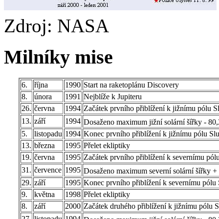
Zdroj: NASA
Milníky mise
6.
října
1990
Start na raketoplánu Discovery
8.
února
1991
Nejblíže k Jupiteru
26.
června
1994
Začátek prvního přiblížení k jižnímu pólu S
13.
září
1994
Dosaženo maximum jižní solární šířky - 80,
5.
listopadu
1994
Konec prvního přiblížení k jižnímu pólu Sl
13.
března
1995
Přelet ekliptiky
19.
června
1995
Začátek prvního přiblížení k severnímu pól
31.
července
1995
Dosaženo maximum severní solární šířky +
29.
září
1995
Konec prvního přiblížení k severnímu pólu
9.
května
1998
Přelet ekliptiky
8.
září
2000
Začátek druhého přiblížení k jižnímu pólu 
27.
listopadu
1994