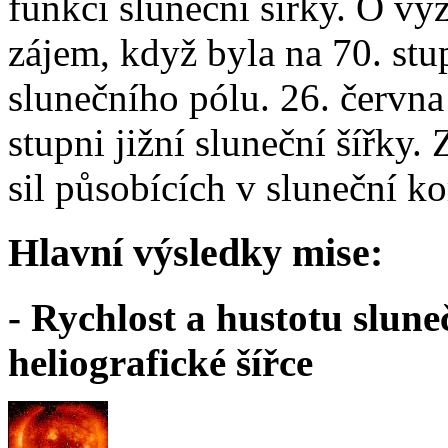
funkci sluneční šířky. O v
zájem, když byla na 70. stu
slunečního pólu. 26. června
stupni jižní sluneční šířky
sil působících v sluneční k
Hlavní výsledky mise:
- Rychlost a hustotu sluneč
heliografické šířce