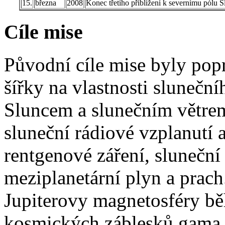
15.
března
2008
Konec třetího přiblížení k severnímu pólu S
Cíle mise
Původní cíle mise byly pop
šířky na vlastnosti sluneční
Sluncem a slunečním větrem
sluneční rádiové vzplanutí 
rentgenové záření, sluneční
meziplanetární plyn a prach
Jupiterovy magnetosféry bě
kosmických záblesků gama z