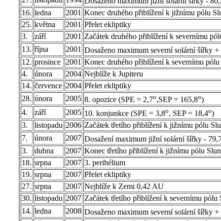
Dosaženo maximum jižní solární šířky - 80,
16.
ledna
2001
Konec druhého přiblížení k jižnímu pólu Sl
25.
května
2001
Přelet ekliptiky
3.
září
2001
Začátek druhého přiblížení k severnímu pól
13.
října
2001
Dosaženo maximum severní solární šířky +
12.
prosince
2001
Konec druhého přiblížení k severnímu pólu
4.
února
2004
Nejblíže k Jupiteru
14.
července
2004
Přelet ekliptiky
o
o
28.
února
2005
8. opozice (SPE = 2,7
,SEP = 165,8
)
o
o
4.
září
2005
10. konjunkce (SPE = 3,8
, SEP = 18,4
)
3.
listopadu
2006
Začátek třetího přiblížení k jižnímu pólu Sl
7.
února
2007
Dosažení maximum jižní solární šířky - 79,
3.
dubna
2007
Konec třetího přiblížení k jižnímu pólu Slu
18.
srpna
2007
3. perihélium
19.
srpna
2007
Přelet ekliptiky
27.
srpna
2007
Nejblíže k Zemi 0,42 AU
30.
listopadu
2007
Začátek třetího přiblížení k severnímu pólu
14.
ledna
2008
Dosaženo maximum severní solární šířky +