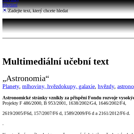
Hledání
Zadejte text, který chcete hledat
Multimediální učební text
„Astronomia“
Planety
,
mlhoviny, hvězdokupy, galaxie
,
hvězdy
,
astrono
Astronomické stránky vznikly za přispění Fondu rozvoje vysokýc
Projekty
F 486/2000, B 953/2001, 1638/2002/G4
,
1646/2002/F4
,
2619/2005/F6d
,
157/2007/F6 d, 1589/2009/F6 d a
2161/2012/F6 d.
.