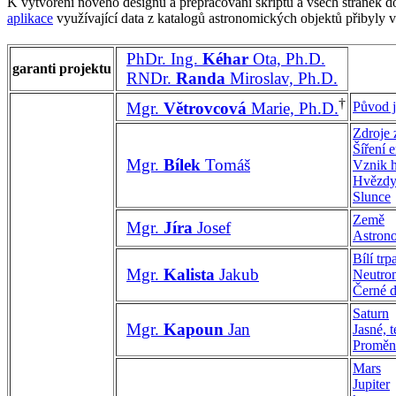
K vytvoření nového designu a přepracování skriptů a všech stránek d
aplikace
využívající data z katalogů astronomických objektů přibyly 
PhDr. Ing.
Kéhar
Ota, Ph.D.
garanti projektu
RNDr.
Randa
Miroslav, Ph.D.
†
Původ 
Mgr.
Větrovcová
Marie, Ph.D.
Zdroje 
Šíření 
Mgr.
Bílek
Tomáš
Vznik 
Hvězdy 
Slunce
Země
Mgr.
Jíra
Josef
Astrono
Bílí trpa
Mgr.
Kalista
Jakub
Neutro
Černé d
Saturn
Mgr.
Kapoun
Jan
Jasné, 
Proměn
Mars
Jupiter