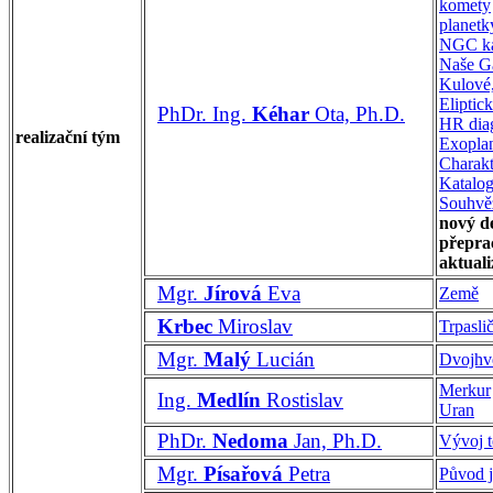
komety
planetk
NGC ka
Naše G
Kulové
Eliptic
PhDr. Ing.
Kéhar
Ota, Ph.D.
HR dia
realizační tým
Exopla
Charakt
Katalo
Souhvě
nový d
přepra
aktuali
Mgr.
Jírová
Eva
Země
Krbec
Miroslav
Trpaslič
Mgr.
Malý
Lucián
Dvojhv
Merkur
Ing.
Medlín
Rostislav
Uran
PhDr.
Nedoma
Jan, Ph.D.
Vývoj 
Mgr.
Písařová
Petra
Původ 