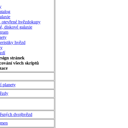
y
talog
alaxie
, otevřené hvězdokupy
ké, diskové galaxie
gram
nety
eristiky hvězd
gy
zdí
esign stránek
cování všech skriptů
zace
í planety
ězdy
těsných dvojhvězd
jmen