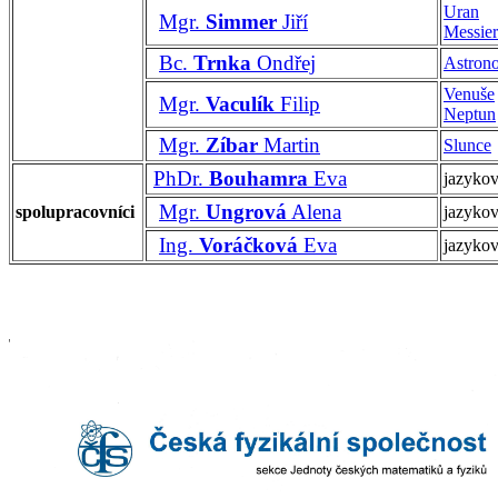
Uran
Mgr.
Simmer
Jiří
Messier
Bc.
Trnka
Ondřej
Astrono
Venuše
Mgr.
Vaculík
Filip
Neptun
Mgr.
Zíbar
Martin
Slunce
PhDr.
Bouhamra
Eva
jazykov
Mgr.
Ungrová
Alena
spolupracovníci
jazykov
Ing.
Voráčková
Eva
jazykov