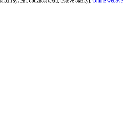
kční systém, obtížnost textu, testové otázky).
Online webové