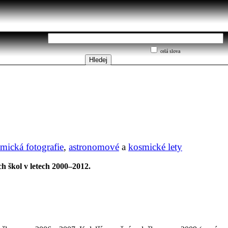
celá slova
mická fotografie
,
astronomové
a
kosmické lety
h škol v letech 2000–2012.