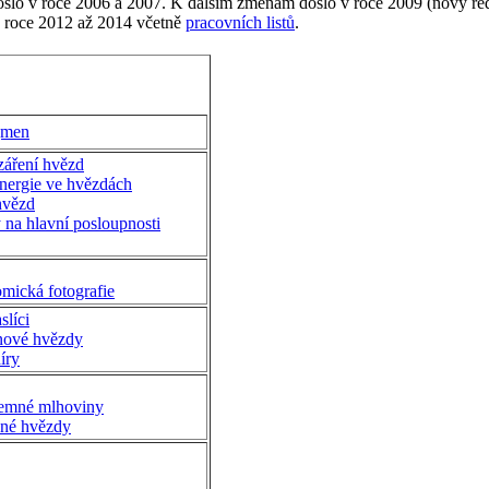
ošlo v roce 2006 a 2007. K dalším změnám došlo v roce 2009 (nový reda
v roce 2012 až 2014 včetně
pracovních listů
.
jmen
záření hvězd
energie ve hvězdách
hvězd
na hlavní posloupnosti
mická fotografie
slíci
nové hvězdy
íry
temné mlhoviny
né hvězdy