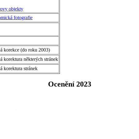
ovy objekty
mická fotografie
á korekce (do roku 2003)
á korektura některých stránek
á korektura stránek
Ocenění 2023