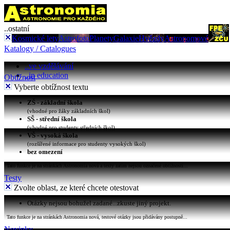
..ostatní
Kosmické lety
Astrofoto
Planety
Galaxie
Hvězdy
Astronomové
Katalogy / Catalogues
..ve vzdělávání
..in education
Obtížnost
Vyberte obtížnost textu
ZŠ - základní škola
(vhodné pro žáky základních škol)
SŠ - střední škola
(vhodné pro studenty středních škol)
VŠ - vysoká škola
(rozšířené informace pro studenty vysokých škol)
bez omezení
Tato funkce je na stránkách Astronomia nová a texty zatím nejsou označené obtížností...
Testy
Zvolte oblast, ze které chcete otestovat
Otázky nejsou bohužel zadané...zkuste jiný projekt.
Tato funkce je na stránkách Astronomia nová, testové otázky jsou přidávány postupně...
Novinky