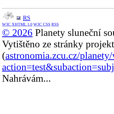
RS
W3C
XHTML 1.0
W3C
CSS
RSS
© 2026
Planety sluneční so
Vytištěno ze stránky projek
(
astronomia.zcu.cz/planety
action=test&subaction=su
Nahrávám...