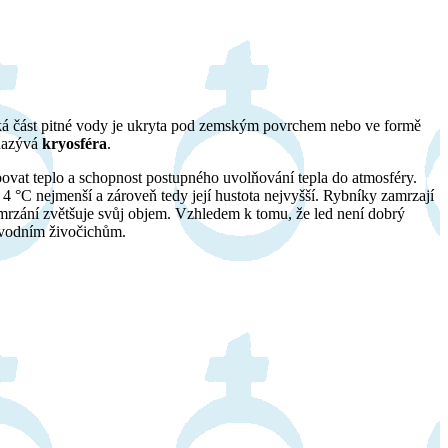
lká část pitné vody je ukryta pod zemským povrchem nebo ve formě
 nazývá
kryosféra
.
rbovat teplo a schopnost postupného uvolňování tepla do atmosféry.
 4 °C nejmenší a zároveň tedy její hustota nejvyšší. Rybníky zamrzají
zamrzání zvětšuje svůj objem. Vzhledem k tomu, že led není dobrý
t vodním živočichům.