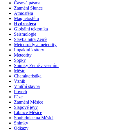
Časová pásma
Zatmění Slunce
Atmosféra
Magnetosféra
Hydrosféra
Globální tektonika
Seismologie
Stavba nitra Země
Meteoroidy a meteority
Impaktní krátery
Meteority
Sopky
Snímky Země z vesmíru
Měsíc
Charakteristika
Vznik
Vnitřní stavba
Povrch
Fáze
Zatmění Měsíce
Slapové jevy
Librace Měsíce
Souřadnice na Měsíci
Snímky
Odkazy