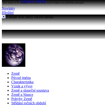
Katalogy objektů
Tato funkce je na stránkách Astronomia nová, testové otázky jsou přidávány postupně...
Novinky
Hledání
Zadejte text, který chcete hledat
Země
Původ jména
Charakteristika
Vznik a vývoj
Země a sluneční soustava
Země a Slunce
Pohyby Země
Střídání ročních období