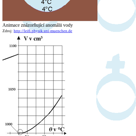
Animace znázorňující anomálii vody
Zdroj:
http://leifi.physik.uni-muenchen.de