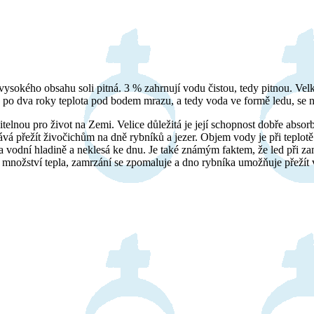
sokého obsahu soli pitná. 3 % zahrnují vodu čistou, tedy pitnou. Ve
oň po dva roky teplota pod bodem mrazu, a tedy voda ve formě ledu, se
telnou pro život na Zemi. Velice důležitá je její schopnost dobře abso
ává přežít živočichům na dně rybníků a jezer. Objem vody je při teplotě
 na vodní hladině a neklesá ke dnu. Je také známým faktem, že led při 
né množství tepla, zamrzání se zpomaluje a dno rybníka umožňuje přeží