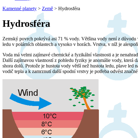
Kamenné planety
>
Země
>
Hydrosféra
Hydrosféra
Zemský povrch pokrývá asi 71 % vody. Většina vody není z důvodu vy
ledu v polárních oblastech a vysoko v horách. Vrstva, v níž je alesp
Voda má velmi zajímavé chemické a fyzikální vlastnosti a je nenahradi
Další zajímavou vlastností z pohledu fyziky je anomálie vody, která d
shora dolů. Protože je hustota vody větší než hustota ledu, plave led
vodič tepla a k zamrznutí další spodní vrstvy je potřeba odvést znač