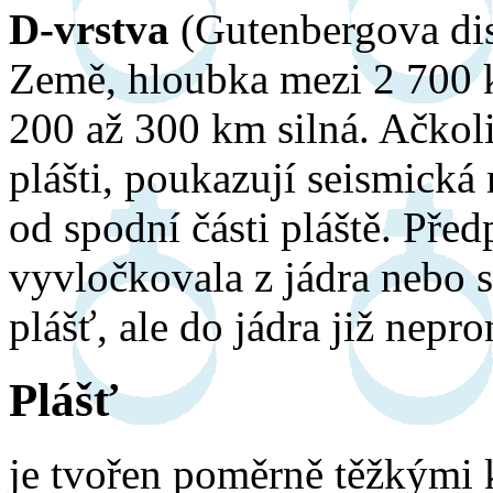
D-vrstva
(Gutenbergova dis
Země, hloubka mezi 2 700 k
200 až 300 km silná. Ačkoli
plášti, poukazují seismická 
od spodní části pláště. Pře
vyvločkovala z jádra nebo s
plášť, ale do jádra již nepro
Plášť
je tvořen poměrně těžkými 