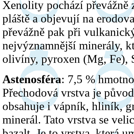
Xenolity pochází převážně 
pláště a objevují na erodo
převážně pak při vulkanick
nejvýznamnější minerály, kt
olivíny, pyroxen (Mg, Fe),
Astenosféra
: 7,5 % hmotno
Přechodová vrstva je půvo
obsahuje i vápník, hliník, g
minerál. Tato vrstva se veli
bazalt. Je to vrstva, která 