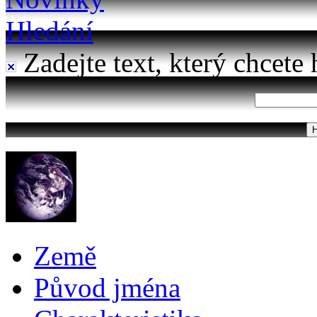
Hledání
Zadejte text, který chcete 
Země
Původ jména