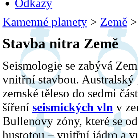
Odkazy
Kamenné planety
>
Země
>
Stavba nitra Země
Seismologie se zabývá Zemí 
vnitřní stavbou. Australský
zemské těleso do sedmi čás
šíření
seismických vln
v ze
Bullenovy zóny, které se od 
hustotou – vnitřní jádro a 