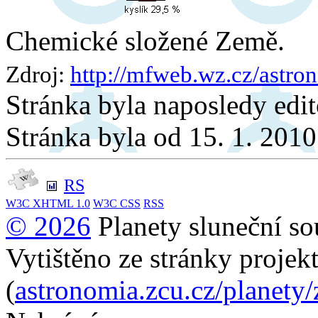
Chemické složené Země.
Zdroj:
http://mfweb.wz.cz/astro
Stránka byla naposledy edi
Stránka byla od 15. 1. 201
RS
W3C
XHTML 1.0
W3C
CSS
RSS
© 2026
Planety sluneční so
Vytištěno ze stránky projek
(
astronomia.zcu.cz/planety