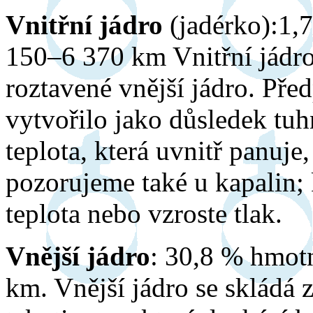
Vnitřní jádro
(jadérko):1,
150–6 370 km Vnitřní jádro 
roztavené vnější jádro. Pře
vytvořilo jako důsledek tuh
teplota, která uvnitř panuje
pozorujeme také u kapalin; 
teplota nebo vzroste tlak.
Vnější jádro
: 30,8 % hmot
km. Vnější jádro se skládá 