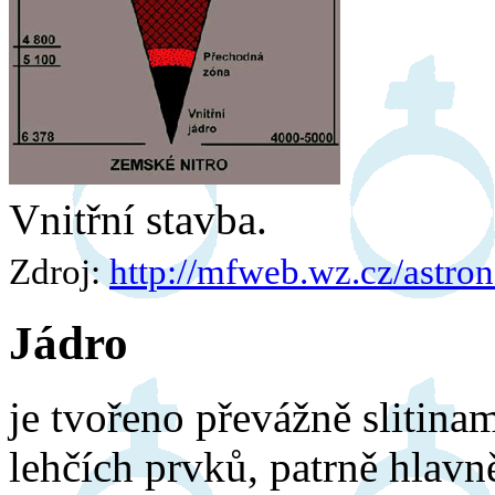
Vnitřní stavba.
Zdroj:
http://mfweb.wz.cz/astro
Jádro
je tvořeno převážně slitinam
lehčích prvků, patrně hlavně