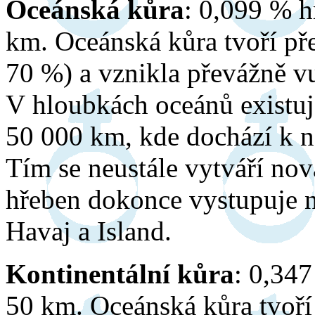
Oceánská kůra
: 0,099 % 
km. Oceánská kůra tvoří př
70 %) a vznikla převážně v
V hloubkách oceánů existuj
50 000 km, kde dochází k
Tím se neustále vytváří no
hřeben dokonce vystupuje n
Havaj a Island.
Kontinentální kůra
: 0,34
50 km. Oceánská kůra tvoří 