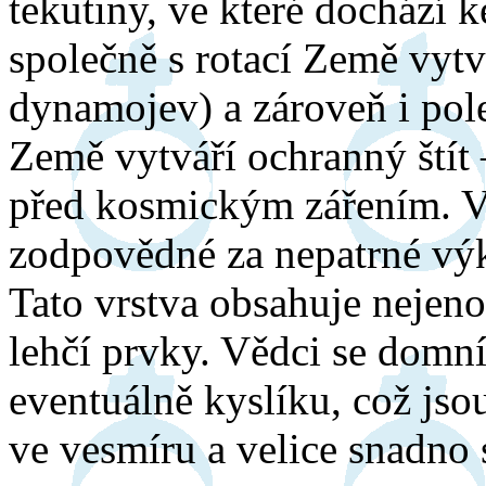
tekutiny, ve které dochází 
společně s rotací Země vytvá
dynamojev) a zároveň i pol
Země vytváří ochranný štít 
před kosmickým zářením. Vn
zodpovědné za nepatrné výk
Tato vrstva obsahuje nejeno
lehčí prvky. Vědci se domnív
eventuálně kyslíku, což jso
ve vesmíru a velice snadno 