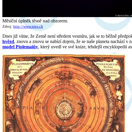
Měsíční úplněk těsně nad obzorem.
Zdroj:
http://www.nies.ch
Dnes již víme, že Země není středem vesmíru, jak se to běžně předpok
hvězd
, znovu a znovu se nabízí dojem, že se naše planeta nachází v
model Ptolemaiův
, který uvedl ve své knize, tehdejší encyklopedii a