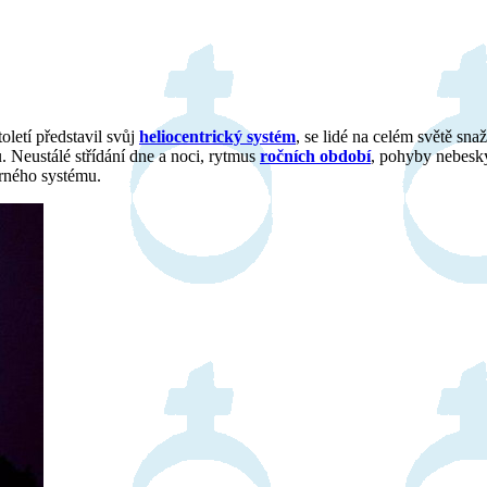
oletí představil svůj
heliocentrický systém
, se lidé na celém světě sna
u. Neustálé střídání dne a noci, rytmus
ročních období
, pohyby nebeský
rného systému.