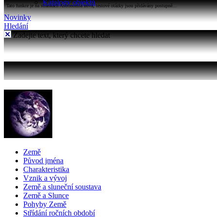
Katalogy objektů
Tato funkce je na stránkách Astronomia nová, testové otázky jsou přidávány postupně...
Novinky
Hledání
Zadejte text, který chcete hledat
Země
Původ jména
Charakteristika
Vznik a vývoj
Země a sluneční soustava
Země a Slunce
Pohyby Země
Střídání ročních období