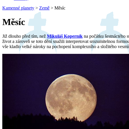
Kamenné planety
>
Země
>
Měsíc
Měsíc
Již dlouho před tím, než
Mikuláš Koperník
na počátku šestnáctého st
život a zároveň se toto dění snažili interpretovat srozumitelnou formo
vše kladlo velké nároky na pochopení komplexního a složitého vesmí