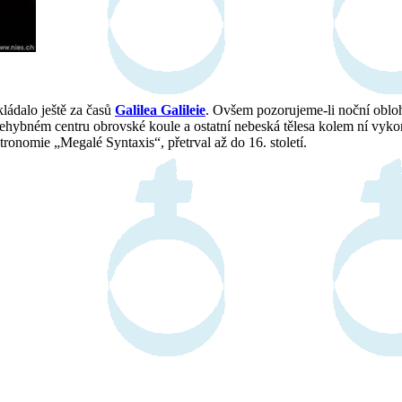
ládalo ještě za časů
Galilea Galileie
. Ovšem pozorujeme-li noční obloh
 nehybném centru obrovské koule a ostatní nebeská tělesa kolem ní vyk
stronomie „Megalé Syntaxis“, přetrval až do 16. století.