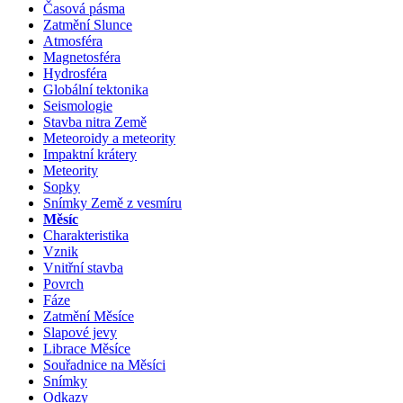
Časová pásma
Zatmění Slunce
Atmosféra
Magnetosféra
Hydrosféra
Globální tektonika
Seismologie
Stavba nitra Země
Meteoroidy a meteority
Impaktní krátery
Meteority
Sopky
Snímky Země z vesmíru
Měsíc
Charakteristika
Vznik
Vnitřní stavba
Povrch
Fáze
Zatmění Měsíce
Slapové jevy
Librace Měsíce
Souřadnice na Měsíci
Snímky
Odkazy