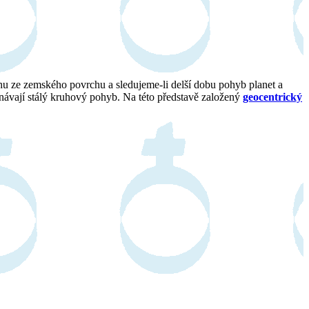
u ze zemského povrchu a sledujeme-li delší dobu pohyb planet a
onávají stálý kruhový pohyb. Na této představě založený
geocentrický