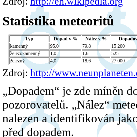
Zdroj:
http://en.wikipedia.org
Statistika meteoritů
Typ
Dopad v %
Nález v %
Dopadov
kamenný
95,0
79,8
15 200
železokamenný
1,0
1,6
525
železný
4,0
18,6
27 000
Zdroj:
http://www.neunplaneten.
„Dopadem“ je zde míněn d
pozorovatelů. „Nález“ mete
nalezen a identifikován jak
před dopadem.