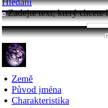
Hledání
Zadejte text, který chcete 
Země
Původ jména
Charakteristika