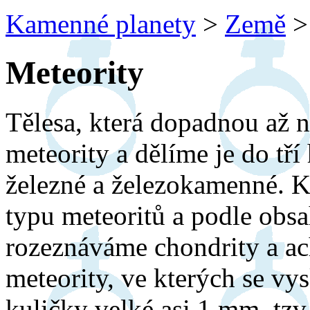
Kamenné planety
>
Země
>
Meteority
Tělesa, která dopadnou až 
meteority a dělíme je do tř
železné a železokamenné. K
typu meteoritů a podle obs
rozeznáváme chondrity a ac
meteority, ve kterých se vy
kuličky velké asi 1 mm, tz