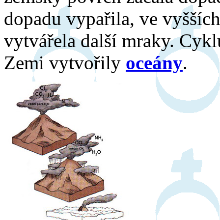
dopadu vypařila, ve vyššíc
vytvářela další mraky. Cykl
Zemi vytvořily
oceány
.