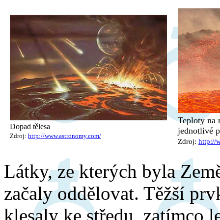
Teploty na 
Dopad tělesa
jednotlivé 
Zdroj:
http://www.astronomy.com/
Zdroj:
http:/
Látky, ze kterých byla Země 
začaly oddělovat. Těžší prvk
klesaly ke středu, zatímco l