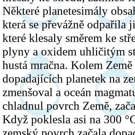
Některé planetesimály obsa
která se převážně odpařila j
které klesaly směrem ke stř
plyny a oxidem uhličitým st
hustá mračna. Kolem Země v
dopadajících planetek na z
zmenšoval a oceán magmatu
chladnul povrch Země, začal
Když poklesla asi na 300 °C
zemský povrch začala dopad