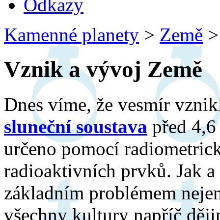
Odkazy
Kamenné planety
>
Země
>
Vznik a vývoj Země
Dnes víme, že vesmír vznikl
sluneční soustava
před 4,6 
určeno pomocí radiometric
radioaktivních prvků. Jak a
základním problémem nejen
všechny kultury napříč děj