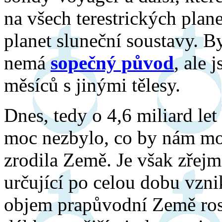
na všech terestrických plane
planet sluneční soustavy. By
nemá
sopečný původ
, ale 
měsíců s jinými tělesy.
Dnes, tedy o 4,6 miliard le
moc nezbylo, co by nám mo
zrodila Země. Je však zřejmé
určující po celou dobu vzn
objem prapůvodní Země rostl