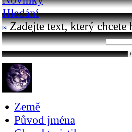
Hledání
Zadejte text, který chcete 
Země
Původ jména