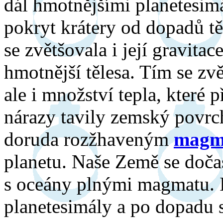
dál hmotnějšími planetesimá
pokryt krátery od dopadů těc
se zvětšovala i její gravitac
hmotnější tělesa. Tím se zvě
ale i množství tepla, které p
nárazy tavily zemský povrc
doruda rozžhaveným
magm
planetu. Naše Země se doča
s oceány plnými magmatu. I 
planetesimály a po dopadu s