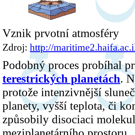
Vznik prvotní atmosféry
Zdroj:
http://maritime2.haifa.ac.i
Podobný proces probíhal pr
terestrických planetách
. N
protože intenzivnější sluneč
planety, vyšší teplota, či 
způsobily disociaci moleku
meziplanetárního prostoru.