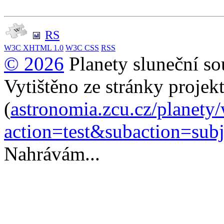
RS
W3C
XHTML 1.0
W3C
CSS
RSS
© 2026
Planety sluneční so
Vytištěno ze stránky projek
(
astronomia.zcu.cz/planety
action=test&subaction=su
Nahrávám...