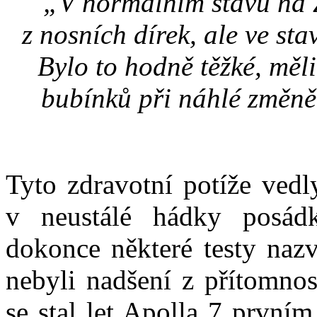
„V normálním stavu na Z
z nosních dírek, ale ve sta
Bylo to hodně těžké, měli
bubínků při náhlé změně 
Tyto zdravotní potíže vedl
v neustálé hádky posádk
dokonce některé testy nazv
nebyli nadšení z přítomnos
se stal let Apolla 7 první