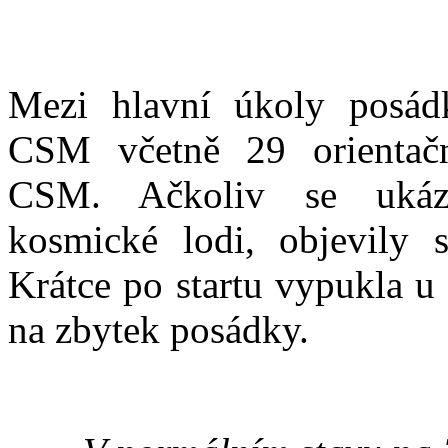
Mezi hlavní úkoly posádk
CSM včetně 29 orientač
CSM. Ačkoliv se ukáza
kosmické lodi, objevily 
Krátce po startu vypukla u 
na zbytek posádky.