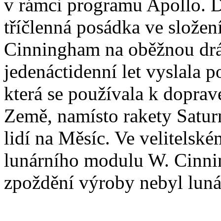
v rámci programu Apollo. D
tříčlenná posádka ve složení
Cinningham na oběžnou drá
jedenáctidenní let vyslala 
která se používala k dopra
Země, namísto rakety Saturn
lidí na Měsíc. Ve velitelsk
lunárního modulu W. Cinni
zpoždění výroby nebyl luná