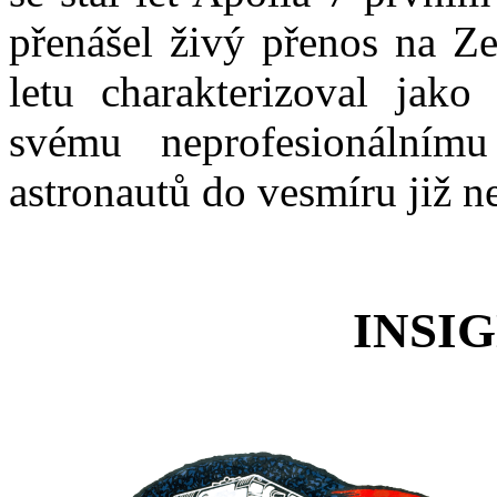
přenášel živý přenos na Ze
letu charakterizoval jak
svému neprofesionálním
astronautů do vesmíru již n
INSI