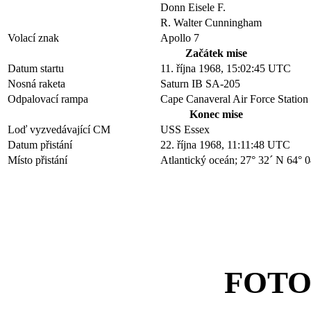
Donn Eisele F.
R. Walter Cunningham
Volací znak
Apollo 7
Začátek mise
Datum startu
11. října 1968, 15:02:45 UTC
Nosná raketa
Saturn IB SA-205
Odpalovací rampa
Cape Canaveral Air Force Statio
Konec mise
Loď vyzvedávající CM
USS Essex
Datum přistání
22. října 1968, 11:11:48 UTC
Místo přistání
Atlantický oceán; 27° 32´ N 64° 
FOTO