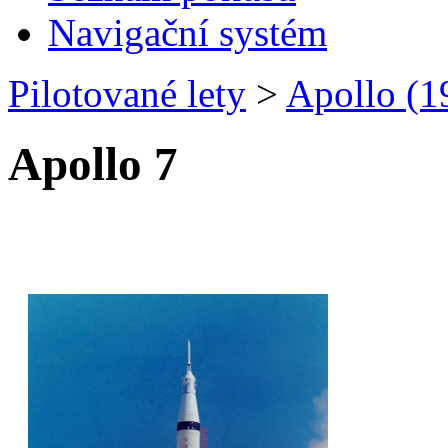
Navigační systém
Pilotované lety
>
Apollo (
Apollo 7