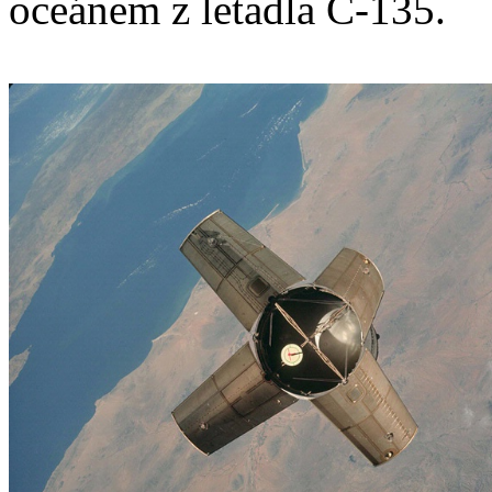
oceánem z letadla C-135.