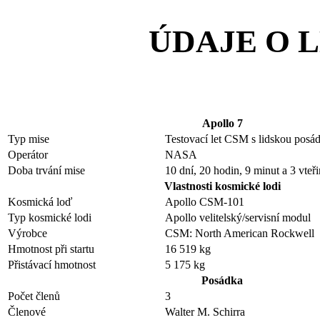
ÚDAJE O 
Apollo 7
Typ mise
Testovací let CSM s lidskou posá
Operátor
NASA
Doba trvání mise
10 dní, 20 hodin, 9 minut a 3 vteř
Vlastnosti kosmické lodi
Kosmická loď
Apollo CSM-101
Typ kosmické lodi
Apollo velitelský/servisní modul
Výrobce
CSM: North American Rockwell
Hmotnost při startu
16 519 kg
Přistávací hmotnost
5 175 kg
Posádka
Počet členů
3
Členové
Walter M. Schirra