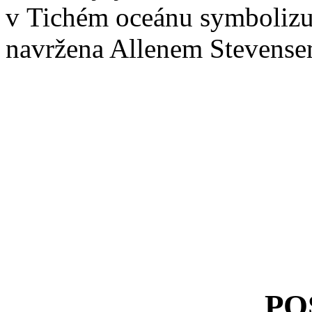
v Tichém oceánu symbolizuje
navržena Allenem Stevensem
PO