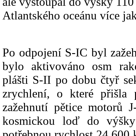
ale vystoupal do výšky 110
Atlantského oceánu více ja
Po odpojení S-IC byl zažeh
bylo aktivováno osm rak
plášti S-II po dobu čtyř se
zrychlení, o které přišla
zažehnutí pětice motorů J
kosmickou loď do výšky
potřebnou rychlost 24 600 