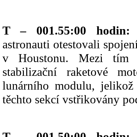
T – 001.55:00 hodin
astronauti otestovali spoje
v Houstonu. Mezi tím n
stabilizační raketové mot
lunárního modulu, jeliko
těchto sekcí vstřikovány p
T – 001.50:00 hodin