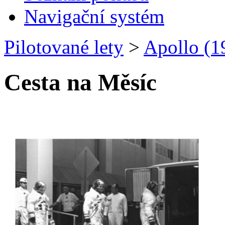
Navigační systém
Pilotované lety
>
Apollo (
Cesta na Měsíc