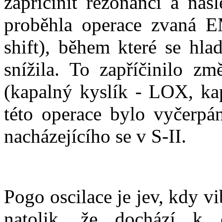
zapříčinit rezonanci a nás
proběhla operace zvaná E
shift), během které se hla
snížila. To zapříčinilo z
(kapalný kyslík - LOX, k
této operace bylo vyčerpán
nacházejícího se v S-II.
Pogo oscilace je jev, kdy vi
natolik, že dochází k