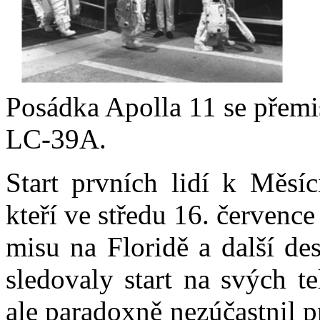
Posádka Apolla 11 se přemi
LC-39A.
Start prvních lidí k Měsíc
kteří ve středu 16. červenc
misu na Floridě a další de
sledovaly start na svých t
ale paradoxně nezúčastnil p