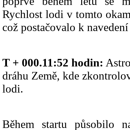
poprvé během letu se mo
Rychlost lodi v tomto okam
což postačovalo k navedení
T + 000.11:52 hodin:
Astro
dráhu Země, kde zkontrolo
lodi.
Během startu působilo na