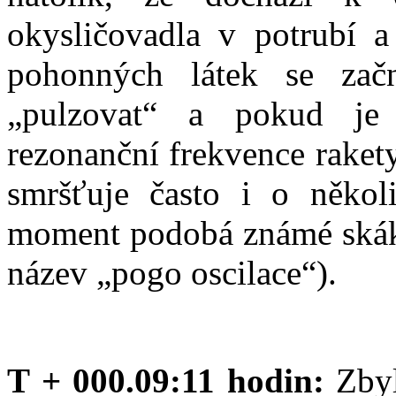
okysličovadla v potrubí a
pohonných látek se zač
„pulzovat“ a pokud je 
rezonanční frekvence rakety
smršťuje často i o někol
moment podobá známé skáka
název „pogo oscilace“).
T + 000.09:11 hodin:
Zbyl