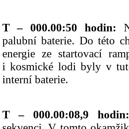
T – 000.00:50 hodin:
palubní baterie. Do této c
energie ze startovací ram
i kosmické lodi byly v tu
interní baterie.
T – 000.00:08,9 hodi
sekvenci. V tomto okamžik