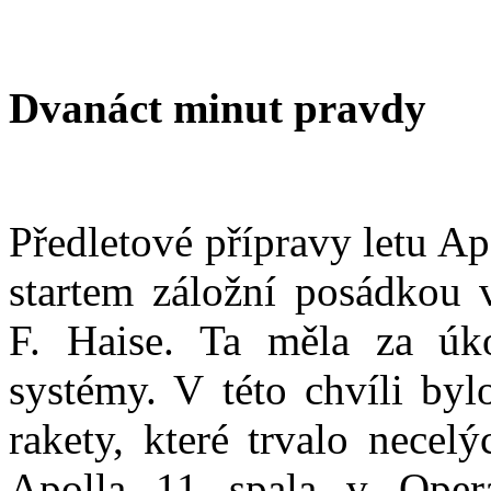
Dvanáct minut pravdy
Předletové přípravy letu Ap
startem záložní posádkou v
F. Haise. Ta měla za úk
systémy. V této chvíli byl
rakety, které trvalo necel
Apolla 11 spala v Opera