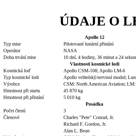
ÚDAJE O L
Apollo 12
Typ mise
Pilotované lunární přistání
Operátor
NASA
Doba trvání mise
10 dní, 4 hodiny, 36 minut a 24 seku
Vlastnosti kosmické lodi
Kosmická loď
Apollo CSM-108; Apollo LM-6
Typ kosmické lodi
Apollo velitelský/servisní modul; Lu
Výrobce
CSM: North American Aviation; LM
Hmotnost při startu
45 870 kg
Hmotnost při přistání
5 010 kg
Posádka
Počet členů
3
Členové
Charles "Pete" Conrad, Jr.
Richard F. Gordon, Jr.
Alan L. Bean