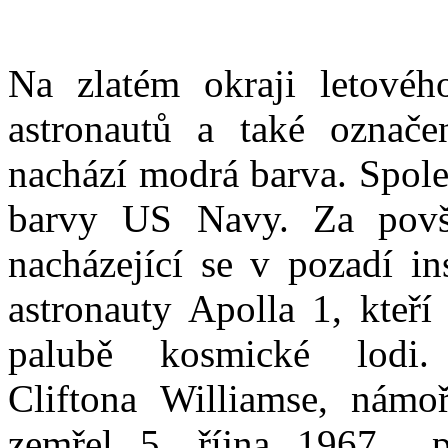
Na zlatém okraji letové
astronautů a také označe
nachází modrá barva. Společ
barvy US Navy. Za povši
nacházející se v pozadí in
astronauty Apolla 1, kteří
palubě kosmické lodi.
Cliftona Williamse, námoř
zemřel 5. října 1967 p