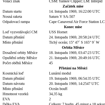
Volací znak
CSM: Yankee Clipper; LM: Intrepid
Začátek mise
Datum startu
14. listopadu 1969, 16:22:00 UTC
Nosná raketa
Saturn V SA-507
Odpalovací rampa
Cape Canaveral Air Force Station L
Konec mise
Loď vyzvedávající CM
USS Hornet
Datum přistání
24. listopadu 1969, 20:58:24 UTC
Místo přistání
Tichý oceán; 15° 47´ S 165° 9´ W
Orbita Měsíce
Dosažení orbity Měsíce
18. listopadu 1969, 03:47:23 UTC
Opuštění orbity Měsíce
21. listopadu 1969, 20:49:16 UTC
Počet oběhů Měsíce
45
Přistání na Měsíci
Kosmická loď
Lunární modul
Datum přistání
19. listopadu 1969, 06:54:35 UTC
Datum návratu
20. listopadu 1969, 14:2547 UTC
Místo přistání
Oceán bouří
Hmotnost vzorků
34,35 kg
EVA
2
Délka EVA
Celkem: 7 hodin, 45 minut a 18 seku