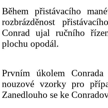
Během přistávacího mané
rozbrázděnost přistávac
Conrad ujal ručního říz
plochu opodál.
Prvním úkolem Conrada p
nouzové vzorky pro příp
Zanedlouho se ke Conradovi