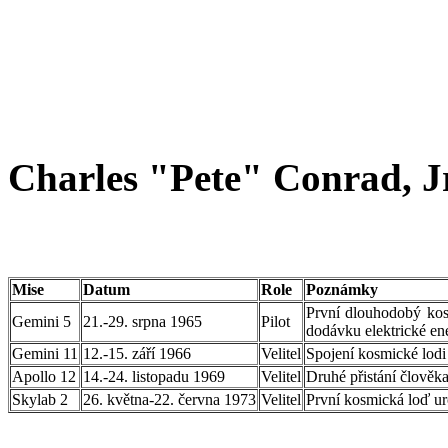
Charles "Pete" Conrad, Jr
Mise
Datum
Role
Poznámky
První dlouhodobý kosm
Gemini 5
21.-29. srpna 1965
Pilot
dodávku elektrické ene
Gemini 11
12.-15. září 1966
Velitel
Spojení kosmické lodi
Apollo 12
14.-24. listopadu 1969
Velitel
Druhé přistání člověka
Skylab 2
26. května-22. června 1973
Velitel
První kosmická loď ur