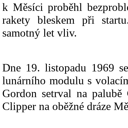
k Měsíci proběhl bezprob
rakety bleskem při start
samotný let vliv.
Dne 19. listopadu 1969 s
lunárního modulu s volací
Gordon setrval na palub
Clipper na oběžné dráze Mě