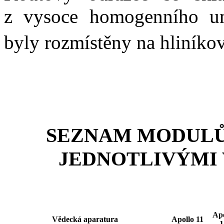
z vysoce homogenního um
byly rozmístěny na hliníko
SEZNAM MODULŮ
JEDNOTLIVÝMI
Apo
Vědecká aparatura
Apollo 11
1