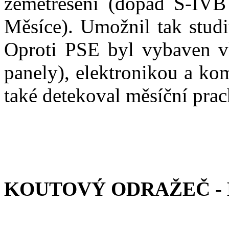
zemětřesení (dopad S-IVB
Měsíce). Umožnil tak studi
Oproti PSE byl vybaven vl
panely), elektronikou a k
také detekoval měsíční prac
KOUTOVÝ ODRAŽEČ -