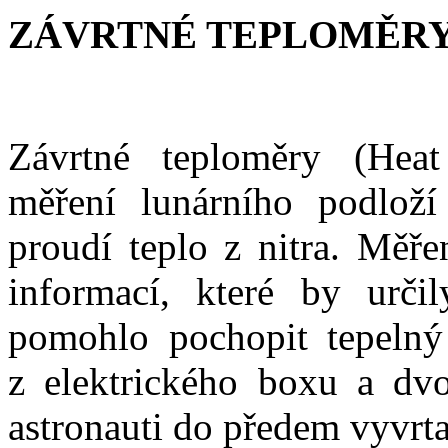
ZÁVRTNÉ TEPLOMĚRY 
Závrtné teploměry (Hea
měření lunárního podloží 
proudí teplo z nitra. Měře
informací, které by urči
pomohlo pochopit tepelný
z elektrického boxu a dv
astronauti do předem vyvrt