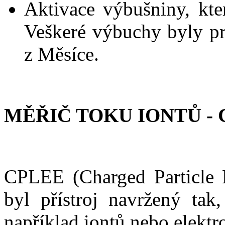
Aktivace výbušniny, kte
Veškeré výbuchy byly pr
z Měsíce.
MĚŘIČ TOKU IONTŮ -
CPLEE (Charged Particle 
byl přístroj navržený tak,
například iontů nebo elekt