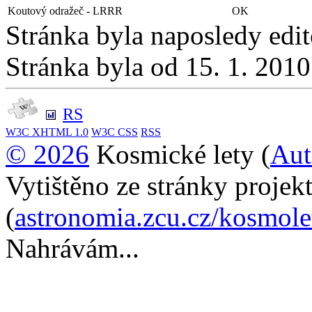
Koutový odražeč - LRRR
OK
Stránka byla naposledy edi
Stránka byla od 15. 1. 201
RS
W3C
XHTML 1.0
W3C
CSS
RSS
© 2026
Kosmické lety (
Aut
Vytištěno ze stránky projek
(
astronomia.zcu.cz/kosmol
Nahrávám...